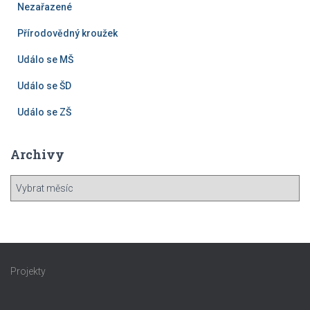
Nezařazené
Přírodovědný kroužek
Událo se MŠ
Událo se ŠD
Událo se ZŠ
Archivy
A
r
c
h
i
v
Projekty
y