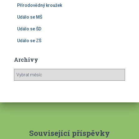
Přírodovědný kroužek
Událo se MŠ
Událo se ŠD
Událo se ZŠ
Archivy
A
r
c
h
i
v
y
Související příspěvky