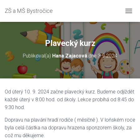
ZŠ a MŠ Bystročice
P
Ř
E
P
N
Plavecký kurz
O
U
Publikoval(a)
Hana Zajacová
dne
3.9.2024
T
N
A
V
I
G
Od úterý 10. 9. 2024 začne plavecký kurz. Budeme odjíždět
A
každé úterý v 8:00 hod. od školy. Lekce probíhá od 8:45 do
C
I
9:30 hod.
Dopravu na plavání hradí rodiče ( měsíčně ). V loňském roce
byla celá částka na dopravu hrazena sponzorem školy, za
což mu děkujeme.