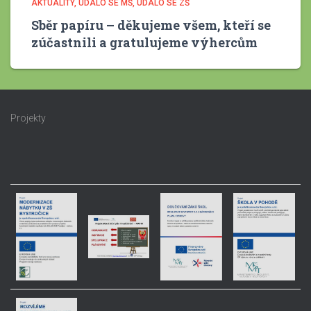
AKTUALITY
UDÁLO SE MŠ
UDÁLO SE ZŠ
Sběr papíru – děkujeme všem, kteří se
zúčastnili a gratulujeme výhercům
Projekty