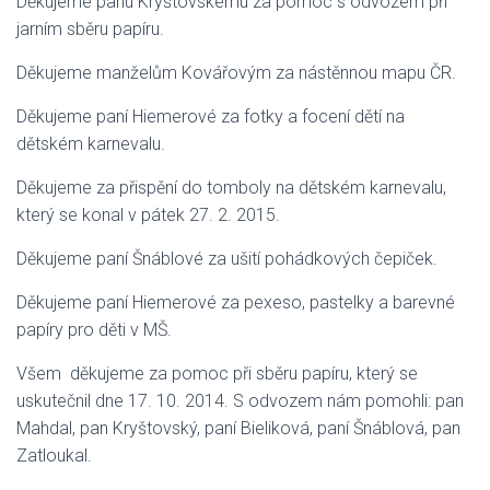
Děkujeme panu Kryštovskému za pomoc s odvozem při
jarním sběru papíru.
Děkujeme manželům Kovářovým za nástěnnou mapu ČR.
Děkujeme paní Hiemerové za fotky a focení dětí na
dětském karnevalu.
Děkujeme za přispění do tomboly na dětském karnevalu,
který se konal v pátek 27. 2. 2015.
Děkujeme paní Šnáblové za ušití pohádkových čepiček.
Děkujeme paní Hiemerové za pexeso, pastelky a barevné
papíry pro děti v MŠ.
Všem děkujeme za pomoc při sběru papíru, který se
uskutečnil dne 17. 10. 2014. S odvozem nám pomohli: pan
Mahdal, pan Kryštovský, paní Bieliková, paní Šnáblová, pan
Zatloukal.