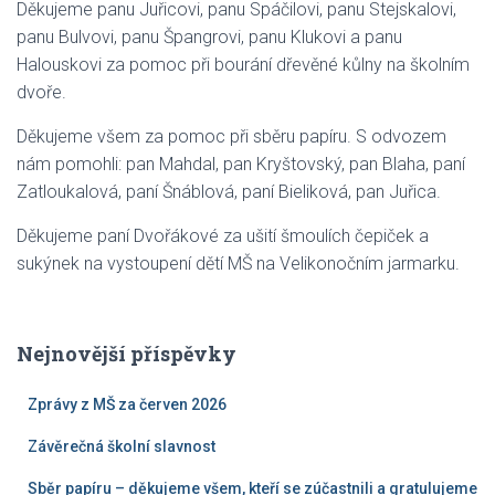
Děkujeme panu Juřicovi, panu Spáčilovi, panu Stejskalovi,
panu Bulvovi, panu Špangrovi, panu Klukovi a panu
Halouskovi za pomoc při bourání dřevěné kůlny na školním
dvoře.
Děkujeme všem za pomoc při sběru papíru. S odvozem
nám pomohli: pan Mahdal, pan Kryštovský, pan Blaha, paní
Zatloukalová, paní Šnáblová, paní Bieliková, pan Juřica.
Děkujeme paní Dvořákové za ušití šmoulích čepiček a
sukýnek na vystoupení dětí MŠ na Velikonočním jarmarku.
Nejnovější příspěvky
Zprávy z MŠ za červen 2026
Závěrečná školní slavnost
Sběr papíru – děkujeme všem, kteří se zúčastnili a gratulujeme