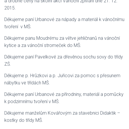
a drobné ceny na školní akci Vánoční zpívání dne 21. 12.
2015.
Děkujeme paní Urbanové za nápady a materiál k vánočnímu
tvoření v MŠ.
Děkujeme panu Moudrému za větve jehličnanů na vánoční
kytice a za vánoční stromeček do MŠ.
Děkujeme paní Pavelkové za dřevěnou sochu sovy do třídy
ZŠ.
Děkujeme p. Hrůzkovi a p. Juřicovi za pomoc s přesunem
nábytku ve třídách MŠ.
Děkujeme paní Urbanové za přírodniny, materiál a pomůcky
k podzimnímu tvoření v MŠ.
Děkujeme manželům Kovářovým za stavebnici Didaktik –
kostky do třídy MŠ.