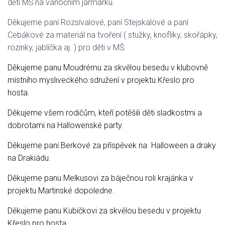
dětí MŠ na vánočním jarmarku.
Děkujeme paní Rozsívalové, paní Stejskalové a paní
Cebákové za materiál na tvoření ( stužky, knoflíky, skořápky,
rozinky, jablíčka aj. ) pro děti v MŠ.
Děkujeme panu Moudrému za skvělou besedu v klubovně
místního mysliveckého sdružení v projektu Křeslo pro
hosta.
Děkujeme všem rodičům, kteří potěšili děti sladkostmi a
dobrotami na Hallowenské party.
Děkujeme paní Berkové za příspěvek na Halloween a draky
na Drakiádu.
Děkujeme panu Melkusovi za báječnou roli krajánka v
projektu Martinské dopoledne.
Děkujeme panu Kubíčkovi za skvělou besedu v projektu
Křeslo pro hosta.