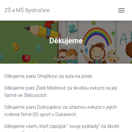
ZŠ a MŠ Bystročice
P
Ř
E
P
N
Děkujeme
O
U
T
N
A
V
Děkujeme panu Strejčkovi za auta na písek.
I
G
Děkujeme paní Zlatě Mádrové za skvělou exkurzi na její
A
C
farmě ve Štětovicích.
I
Děkujeme panu Dokoupilovi za úžasnou exkurzi v jejich
rodinné firmě DD sport v Dubanech.
Děkujeme všem, kteří zapůjčili “ svoje poklady“ na školní