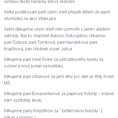
výstavu Školní hanácký lidový skanzen.
Velké poděkování patří všem, kteří přispěli dětem do jejich
obchůdků na akci Vítání jara.
Velmi děkujeme všem, kteří nám pomohli s jarním úklidem
zahrady. Byli to: manželé Bulvovi, Dokoupilovi, Urbanovi,
paní Čudová, paní Tomková, paní Havránková, paní
Krajíčková, pan Urbánek a pan Juřica.
Děkujeme paní Ireně Rolné za ušití látkového tunelu na
cvičení a nový potah na kolébku.
Děkujeme paní Urbanové za jarní dílny pro děti ze třídy Koťat
MŠ.
Děkujeme paní Bonaventurové za papírové hvězdy – krásně
nám vyzdobily školu.
Děkujeme panu Krejčiříkovi za “ betlémskou hvězdu “ (
nákup + pomoc ).