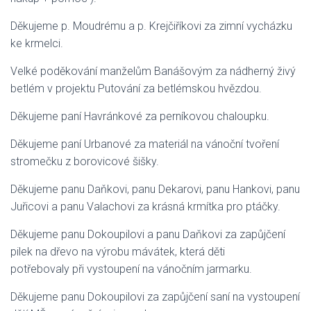
Děkujeme p. Moudrému a p. Krejčiříkovi za zimní vycházku
ke krmelci.
Velké poděkování manželům Banášovým za nádherný živý
betlém v projektu Putování za betlémskou hvězdou.
Děkujeme paní Havránkové za perníkovou chaloupku.
Děkujeme paní Urbanové za materiál na vánoční tvoření
stromečku z borovicové šišky.
Děkujeme panu Daňkovi, panu Dekarovi, panu Hankovi, panu
Juřicovi a panu Valachovi za krásná krmítka pro ptáčky.
Děkujeme panu Dokoupilovi a panu Daňkovi za zapůjčení
pilek na dřevo na výrobu mávátek, která děti
potřebovaly při vystoupení na vánočním jarmarku.
Děkujeme panu Dokoupilovi za zapůjčení saní na vystoupení