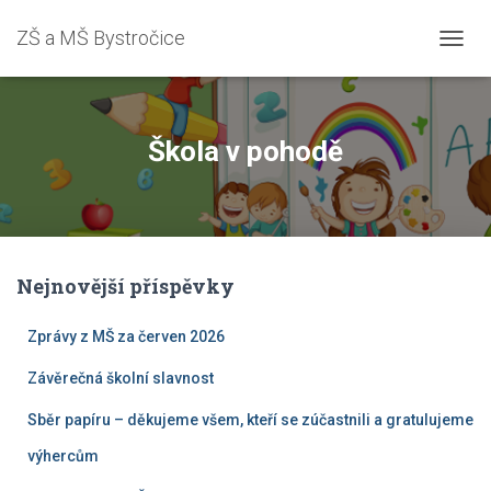
ZŠ a MŠ Bystročice
P
Ř
E
P
N
Škola v pohodě
O
U
T
N
A
V
Nejnovější příspěvky
I
G
A
Zprávy z MŠ za červen 2026
C
I
Závěrečná školní slavnost
Sběr papíru – děkujeme všem, kteří se zúčastnili a gratulujeme
výhercům