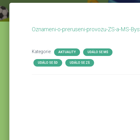
Oznameni-o-preruseni-provozu-ZS-a-MS-Bys
Kategorie:
AKTUALITY
UDÁLO SE MŠ
UDÁLO SE ŠD
UDÁLO SE ZŠ