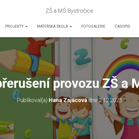
ZŠ a MŠ Bystročice
PROJEKTY
MATEŘSKÁ ŠKOLA
FOTOGALERIE
ČASOPIS
řerušení provozu ZŠ a 
Publikoval(a)
Hana Zajacová
dne
2.12.2025