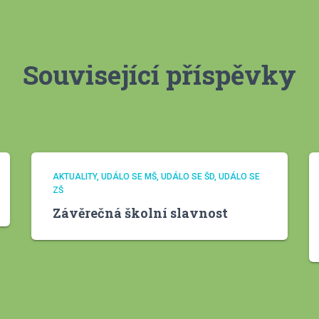
Související příspěvky
AKTUALITY
UDÁLO SE MŠ
UDÁLO SE ŠD
UDÁLO SE
ZŠ
Závěrečná školní slavnost