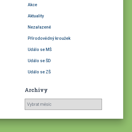
Akce
Aktuality
Nezařazené
Přírodovědný kroužek
Událo se MŠ
Událo se ŠD
Událo se ZŠ
Archivy
A
r
c
h
i