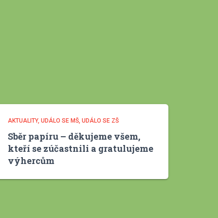
v
y
AKTUALITY
UDÁLO SE MŠ
UDÁLO SE ZŠ
Sběr papíru – děkujeme všem,
kteří se zúčastnili a gratulujeme
výhercům