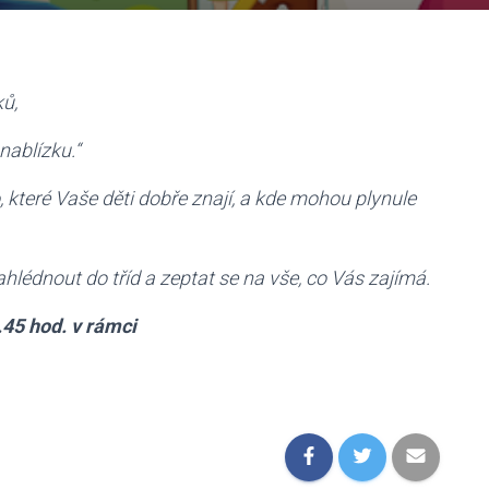
ů,
nablízku.“
 které Vaše děti dobře znají, a kde mohou plynule
nahlédnout do tříd a zeptat se na vše, co Vás zajímá.
.45 hod. v rámci