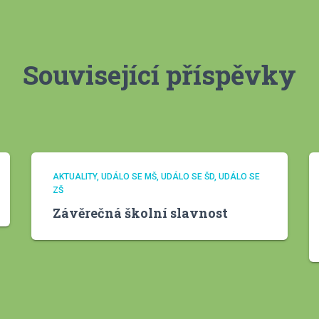
Související příspěvky
AKTUALITY
UDÁLO SE MŠ
UDÁLO SE ŠD
UDÁLO SE
ZŠ
Závěrečná školní slavnost