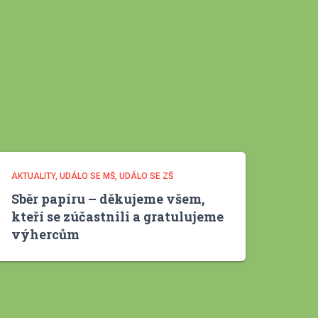
v
y
AKTUALITY
UDÁLO SE MŠ
UDÁLO SE ZŠ
Sběr papíru – děkujeme všem,
kteří se zúčastnili a gratulujeme
výhercům