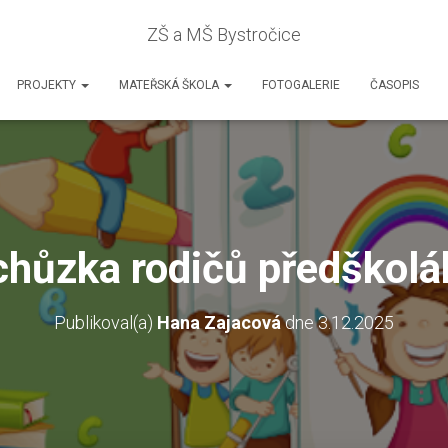
ZŠ a MŠ Bystročice
PROJEKTY
MATEŘSKÁ ŠKOLA
FOTOGALERIE
ČASOPIS
chůzka rodičů předškolá
Publikoval(a)
Hana Zajacová
dne
3.12.2025