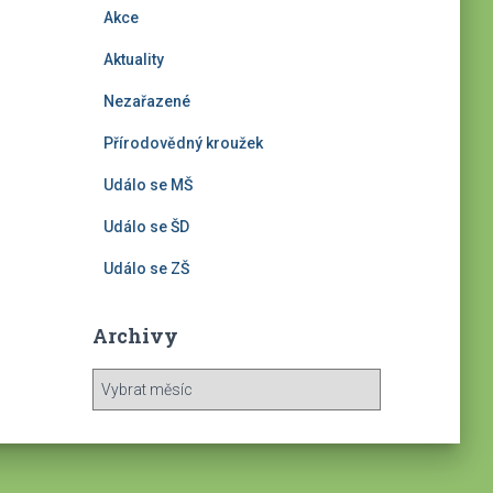
Akce
Aktuality
Nezařazené
Přírodovědný kroužek
Událo se MŠ
Událo se ŠD
Událo se ZŠ
Archivy
A
r
c
h
i