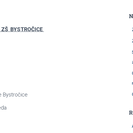
N
Í ZŠ BYSTROČICE
e Bystročice
eda
R