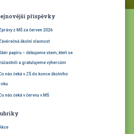
ejnovější příspěvky
Zprávy z MŠ za červen 2026
Závěrečná školní slavnost
Sběr papíru – děkujeme všem, kteří se
zúčastnili a gratulujeme výhercům
Co nás čeká v ZŠ do konce školního
roku
Co nás čeká v červnu v MŠ
ubriky
Akce