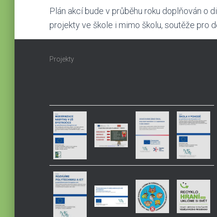
Plán akcí bude v průběhu roku doplňován o di
projekty ve škole i mimo školu, soutěže pro d
Projekty