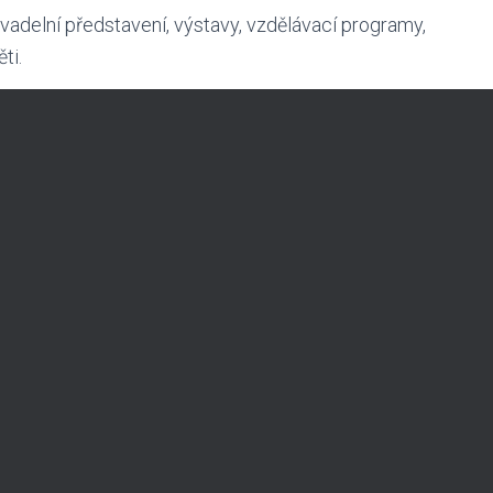
vadelní představení, výstavy, vzdělávací programy,
ěti.