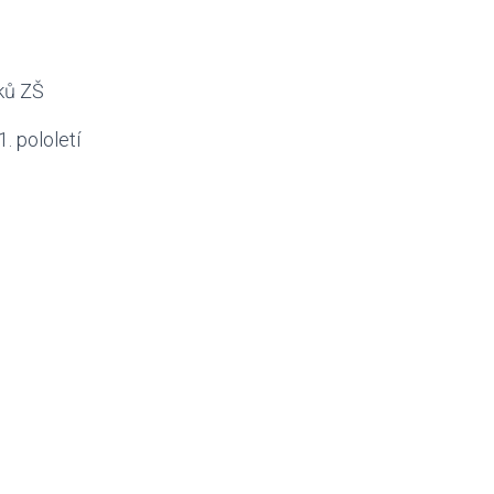
áků ZŠ
. pololetí