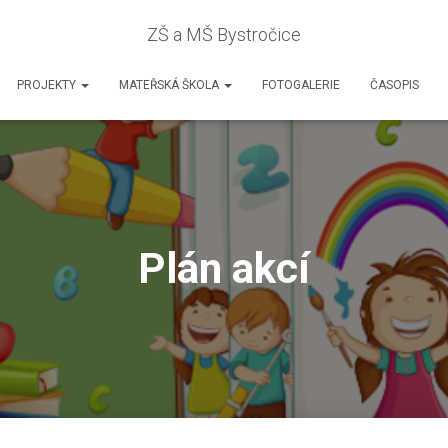
ZŠ a MŠ Bystročice
PROJEKTY
MATEŘSKÁ ŠKOLA
FOTOGALERIE
ČASOPIS
Plán akcí