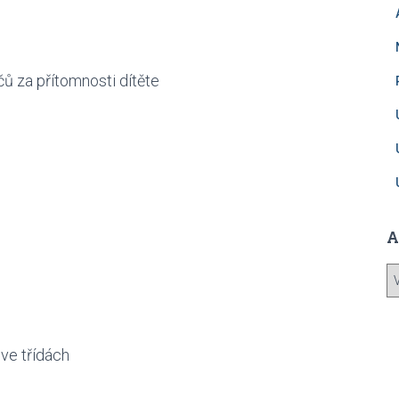
ů za přítomnosti dítěte
A
A
r
c
h
i
 ve třídách
v
y