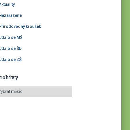
Aktuality
Nezařazené
Přírodovědný kroužek
Událo se MŠ
Událo se ŠD
Událo se ZŠ
rchivy