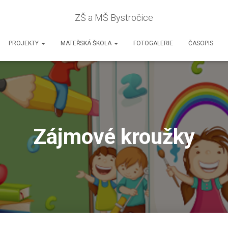
ZŠ a MŠ Bystročice
PROJEKTY
MATEŘSKÁ ŠKOLA
FOTOGALERIE
ČASOPIS
Zájmové kroužky