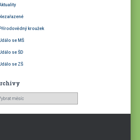
Aktuality
Nezařazené
Přírodovědný kroužek
Událo se MŠ
Událo se ŠD
Událo se ZŠ
rchivy