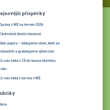
ejnovější příspěvky
Zprávy z MŠ za červen 2026
Závěrečná školní slavnost
Sběr papíru – děkujeme všem, kteří se
zúčastnili a gratulujeme výhercům
Co nás čeká v ZŠ do konce školního
roku
Co nás čeká v červnu v MŠ
ubriky
Akce