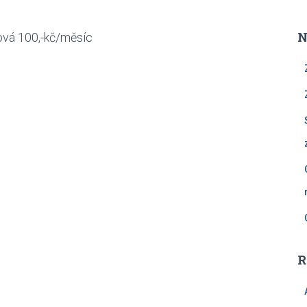
N
ková 100,-kč/měsíc
R