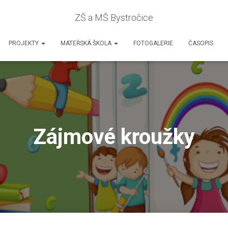
ZŠ a MŠ Bystročice
PROJEKTY
MATEŘSKÁ ŠKOLA
FOTOGALERIE
ČASOPIS
Zájmové kroužky