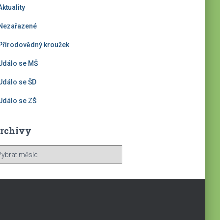
Aktuality
Nezařazené
Přírodovědný kroužek
Událo se MŠ
Událo se ŠD
Událo se ZŠ
rchivy