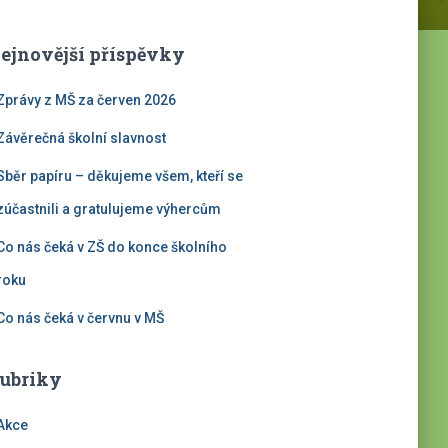
ejnovější příspěvky
Zprávy z MŠ za červen 2026
Závěrečná školní slavnost
Sběr papíru – děkujeme všem, kteří se
zúčastnili a gratulujeme výhercům
Co nás čeká v ZŠ do konce školního
roku
Co nás čeká v červnu v MŠ
ubriky
Akce