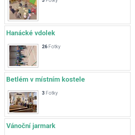
3
Fotky
Hanácké vdolek
26
Fotky
Betlém v místním kostele
3
Fotky
Vánoční jarmark