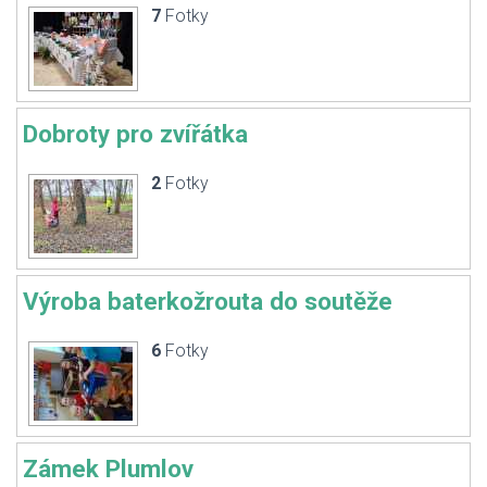
7
Fotky
Dobroty pro zvířátka
2
Fotky
Výroba baterkožrouta do soutěže
6
Fotky
Zámek Plumlov