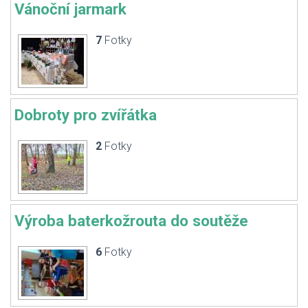
Vánoční jarmark
7
Fotky
Dobroty pro zvířátka
2
Fotky
Výroba baterkožrouta do soutěže
6
Fotky