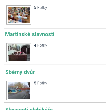
5
Fotky
Martínské slavnosti
4
Fotky
Sběrný dvůr
5
Fotky
Slavnosti slabikáře