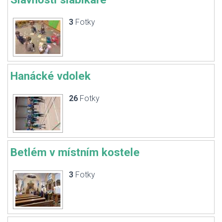
3
Fotky
Hanácké vdolek
26
Fotky
Betlém v místním kostele
3
Fotky