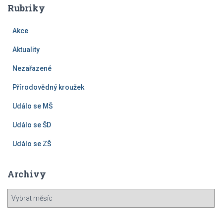
Rubriky
Akce
Aktuality
Nezařazené
Přírodovědný kroužek
Událo se MŠ
Událo se ŠD
Událo se ZŠ
Archivy
A
r
c