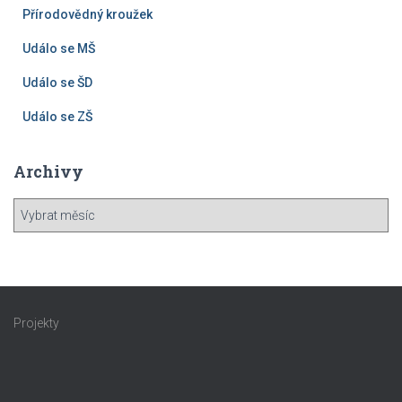
Přírodovědný kroužek
Událo se MŠ
Událo se ŠD
Událo se ZŠ
Archivy
A
r
c
h
i
v
Projekty
y