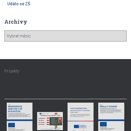
Událo se ZŠ
Archivy
A
r
c
h
i
v
Projekty
y