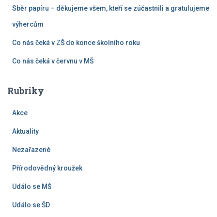
Sběr papíru – děkujeme všem, kteří se zúčastnili a gratulujeme
výhercům
Co nás čeká v ZŠ do konce školního roku
Co nás čeká v červnu v MŠ
Rubriky
Akce
Aktuality
Nezařazené
Přírodovědný kroužek
Událo se MŠ
Událo se ŠD