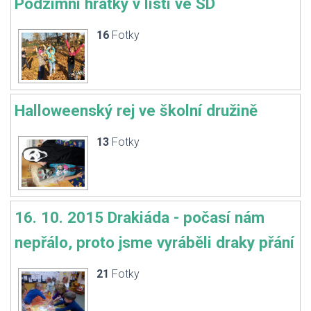
Podzimní hrátky v listí ve ŠD
16
Fotky
Halloweenský rej ve školní družině
13
Fotky
16. 10. 2015 Drakiáda - počasí nám
nepřálo, proto jsme vyráběli draky přání
21
Fotky