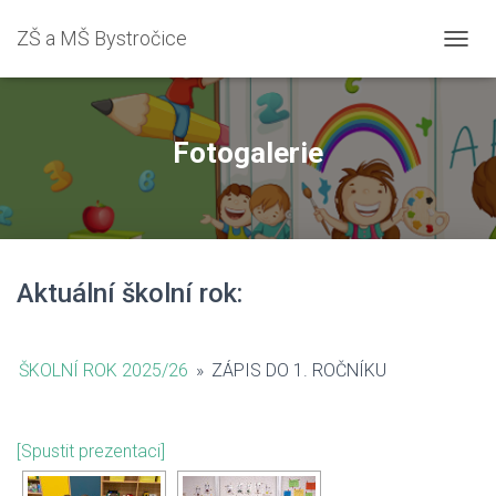
ZŠ a MŠ Bystročice
PŘEPN
Fotogalerie
Aktuální školní rok:
ŠKOLNÍ ROK 2025/26
»
ZÁPIS DO 1. ROČNÍKU
[Spustit prezentaci]