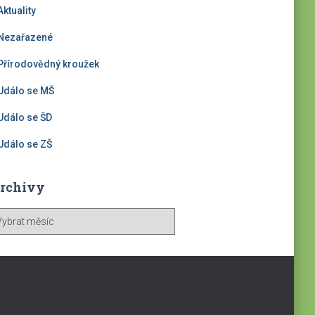
Aktuality
Nezařazené
Přírodovědný kroužek
Událo se MŠ
Událo se ŠD
Událo se ZŠ
rchivy