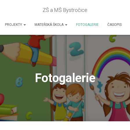
ZŠ a MŠ Bystročice
PROJEKTY
MATEŘSKÁ ŠKOLA
FOTOGALERIE
ČASOPIS
Fotogalerie