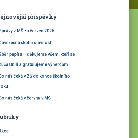
ejnovější příspěvky
Zprávy z MŠ za červen 2026
Závěrečná školní slavnost
Sběr papíru – děkujeme všem, kteří se
zúčastnili a gratulujeme výhercům
Co nás čeká v ZŠ do konce školního
roku
Co nás čeká v červnu v MŠ
ubriky
Akce