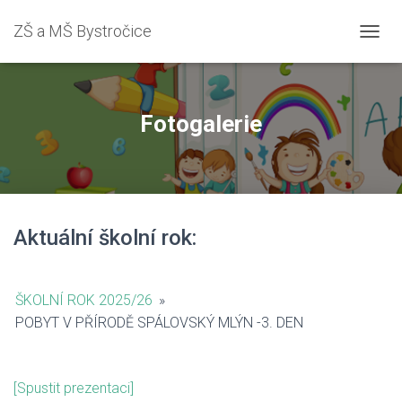
ZŠ a MŠ Bystročice
PŘEPN
Fotogalerie
Aktuální školní rok:
ŠKOLNÍ ROK 2025/26
»
POBYT V PŘÍRODĚ SPÁLOVSKÝ MLÝN -3. DEN
[Spustit prezentaci]