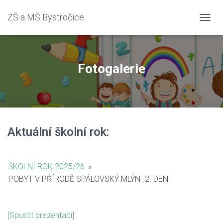
ZŠ a MŠ Bystročice
PŘEPN
Fotogalerie
Aktuální školní rok:
ŠKOLNÍ ROK 2025/26
»
POBYT V PŘÍRODĚ SPÁLOVSKÝ MLÝN -2. DEN
[Spustit prezentaci]