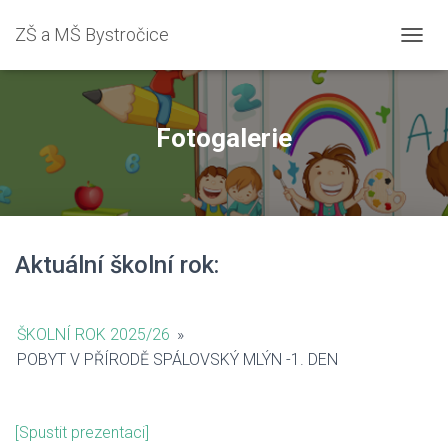
ZŠ a MŠ Bystročice
PŘEPN
Fotogalerie
Aktuální školní rok:
ŠKOLNÍ ROK 2025/26
»
POBYT V PŘÍRODĚ SPÁLOVSKÝ MLÝN -1. DEN
[Spustit prezentaci]