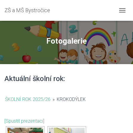
ZŠ a MŠ Bystročice
PŘEPN
Fotogalerie
Aktuální školní rok:
ŠKOLNÍ ROK 2025/26
»
KROKODÝLEK
[Spustit prezentaci]