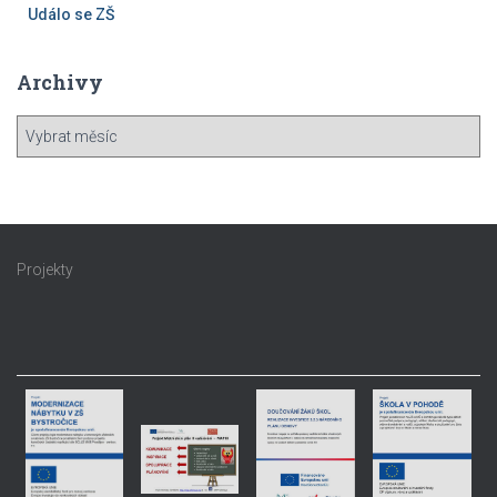
Událo se ZŠ
Archivy
A
r
c
h
i
v
Projekty
y