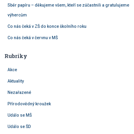
Sběr papíru – děkujeme všem, kteří se zúčastnili a gratulujeme
výhercům
Co nás čeká v ZŠ do konce školního roku
Co nás čeká v červnu v MŠ
Rubriky
Akce
Aktuality
Nezařazené
Přírodovědný kroužek
Událo se MŠ
Událo se ŠD