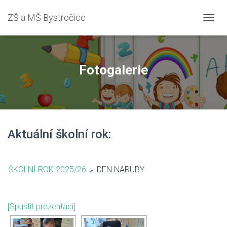
ZŠ a MŠ Bystročice
PŘEPN
Fotogalerie
Aktuální školní rok:
ŠKOLNÍ ROK 2025/26
»
DEN NARUBY
[Spustit prezentaci]