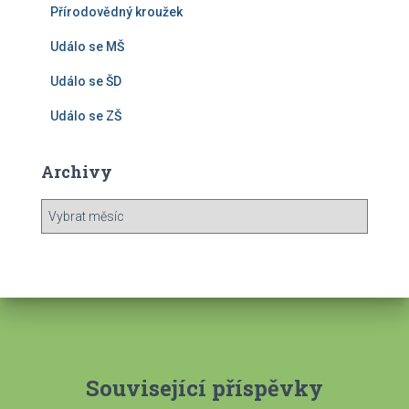
Přírodovědný kroužek
Událo se MŠ
Událo se ŠD
Událo se ZŠ
Archivy
A
r
c
h
i
v
y
Související příspěvky