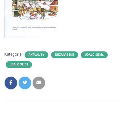
Kategorie:
AKTUALITY
NEZAŘAZENÉ
UDÁLO SE MŠ
UDÁLO SE ZŠ