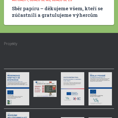
AKTUALITY
UDÁLO SE MŠ
UDÁLO SE ZŠ
Sběr papíru – děkujeme všem, kteří se
zúčastnili a gratulujeme výhercům
Projekty