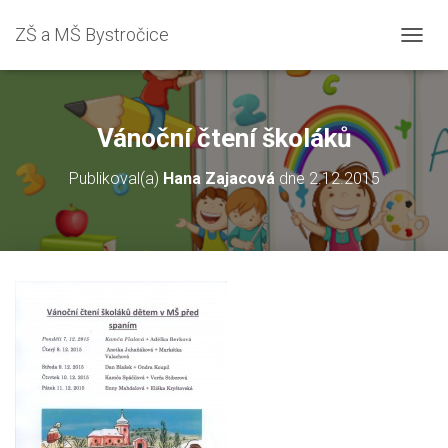
ZŠ a MŠ Bystročice
P
Ř
E
P
N
Vánoční čtení školáků
O
U
Publikoval(a)
Hana Zajacová
dne
2.12.2015
T
N
A
V
I
G
A
C
I