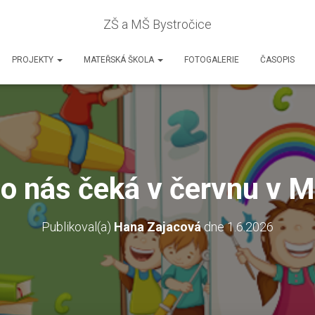
ZŠ a MŠ Bystročice
PROJEKTY
MATEŘSKÁ ŠKOLA
FOTOGALERIE
ČASOPIS
o nás čeká v červnu v 
Publikoval(a)
Hana Zajacová
dne
1.6.2026