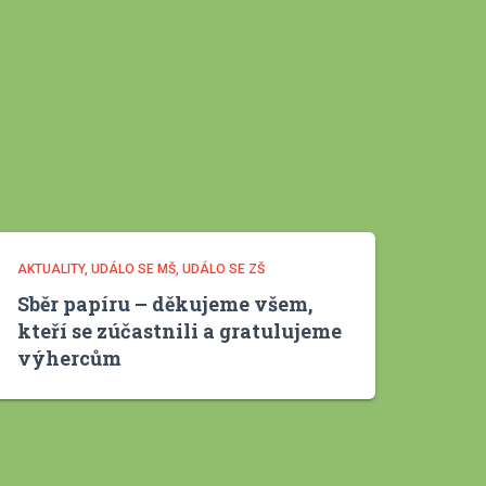
v
y
AKTUALITY
UDÁLO SE MŠ
UDÁLO SE ZŠ
Sběr papíru – děkujeme všem,
kteří se zúčastnili a gratulujeme
výhercům