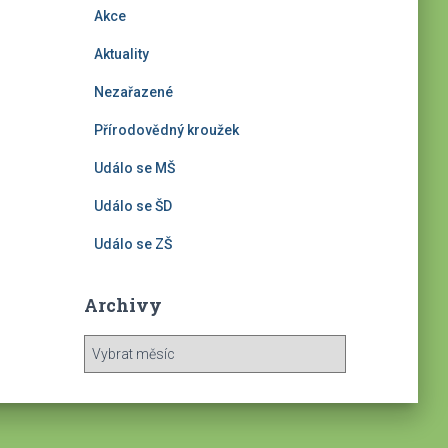
Akce
Aktuality
Nezařazené
Přírodovědný kroužek
Událo se MŠ
Událo se ŠD
Událo se ZŠ
Archivy
A
r
c
h
i