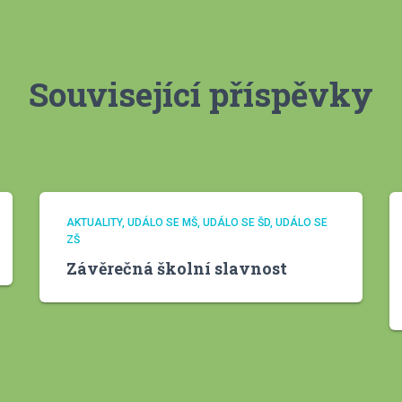
Související příspěvky
AKTUALITY
UDÁLO SE MŠ
UDÁLO SE ŠD
UDÁLO SE
ZŠ
Závěrečná školní slavnost