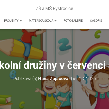
ZŠ a MŠ Bystročice
PROJEKTY
MATEŘSKÁ ŠKOLA
FOTOGALERIE
ČASOPIS
kolní družiny v červenci 
Publikoval(a)
Hana Zajacová
dne
21.5.2026