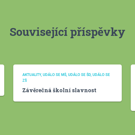
Související příspěvky
AKTUALITY
UDÁLO SE MŠ
UDÁLO SE ŠD
UDÁLO SE
ZŠ
Závěrečná školní slavnost