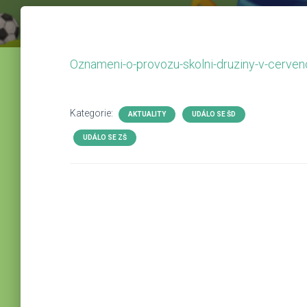
Oznameni-o-provozu-skolni-druziny-v-cerven
Kategorie:
AKTUALITY
UDÁLO SE ŠD
UDÁLO SE ZŠ