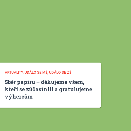
v
y
AKTUALITY
UDÁLO SE MŠ
UDÁLO SE ZŠ
Sběr papíru – děkujeme všem,
kteří se zúčastnili a gratulujeme
výhercům