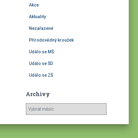
Akce
Aktuality
Nezařazené
Přírodovědný kroužek
Událo se MŠ
Událo se ŠD
Událo se ZŠ
Archivy
A
r
c
h
i