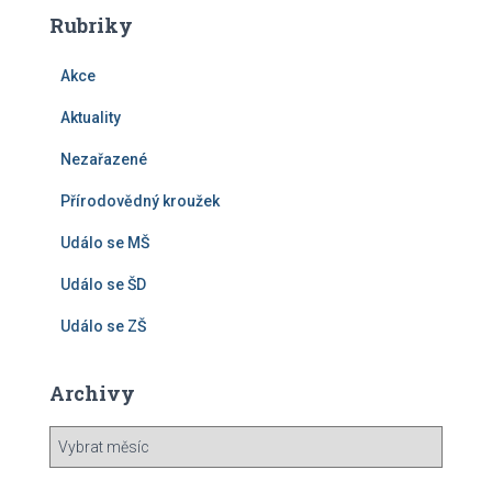
Rubriky
Akce
Aktuality
Nezařazené
Přírodovědný kroužek
Událo se MŠ
Událo se ŠD
Událo se ZŠ
Archivy
A
r
c