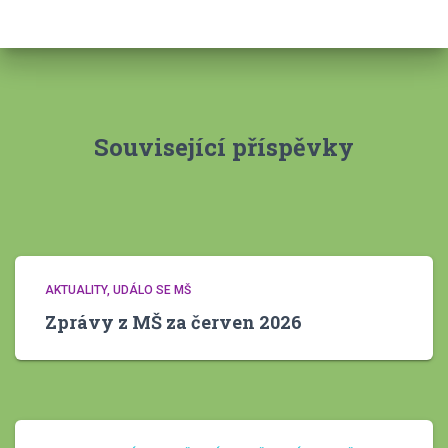
h
i
v
y
Související příspěvky
AKTUALITY
UDÁLO SE MŠ
Zprávy z MŠ za červen 2026