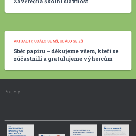
Závěrečná školní slavnost
AKTUALITY
UDÁLO SE MŠ
UDÁLO SE ZŠ
Sběr papíru – děkujeme všem, kteří se
zúčastnili a gratulujeme výhercům
Projekty