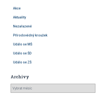
Akce
Aktuality
Nezařazené
Přírodovědný kroužek
Událo se MŠ
Událo se ŠD
Událo se ZŠ
Archivy
A
r
c
h