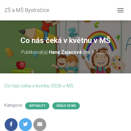
ZŠ a MŠ Bystročice
P
Ř
E
P
N
Co nás čeká v květnu v MŠ
O
U
Publikoval(a)
Hana Zajacová
dne
5.5.2026
T
N
A
V
I
G
Co-nas-ceka-v-kvetnu-2026-v-MS
A
C
I
Kategorie:
AKTUALITY
UDÁLO SE MŠ