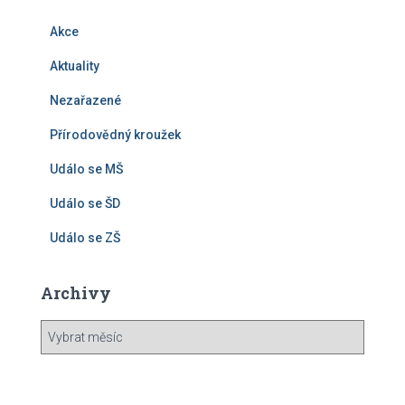
Akce
Aktuality
Nezařazené
Přírodovědný kroužek
Událo se MŠ
Událo se ŠD
Událo se ZŠ
Archivy
A
r
c
h