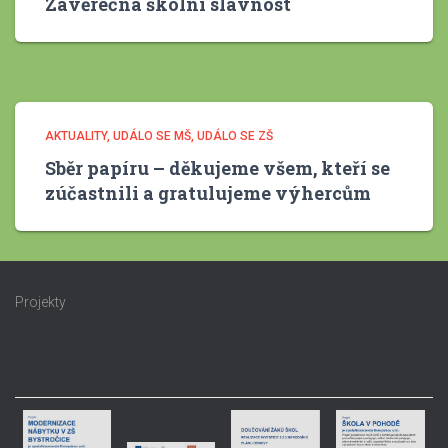
Závěrečná školní slavnost
AKTUALITY
UDÁLO SE MŠ
UDÁLO SE ZŠ
Sběr papíru – děkujeme všem, kteří se
zúčastnili a gratulujeme výhercům
Projekty