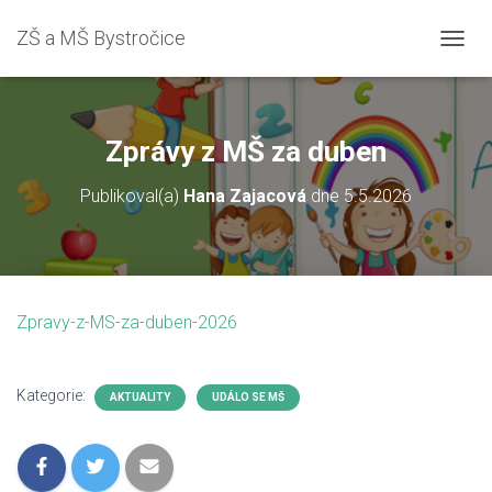
ZŠ a MŠ Bystročice
P
Ř
E
P
N
Zprávy z MŠ za duben
O
U
Publikoval(a)
Hana Zajacová
dne
5.5.2026
T
N
A
V
I
G
Zpravy-z-MS-za-duben-2026
A
C
I
Kategorie:
AKTUALITY
UDÁLO SE MŠ