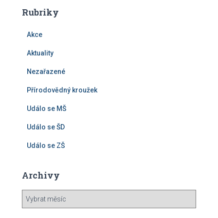
Rubriky
Akce
Aktuality
Nezařazené
Přírodovědný kroužek
Událo se MŠ
Událo se ŠD
Událo se ZŠ
Archivy
A
r
c