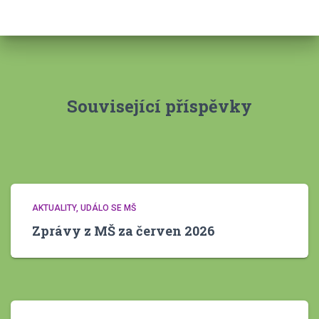
h
i
v
y
Související příspěvky
AKTUALITY
UDÁLO SE MŠ
Zprávy z MŠ za červen 2026