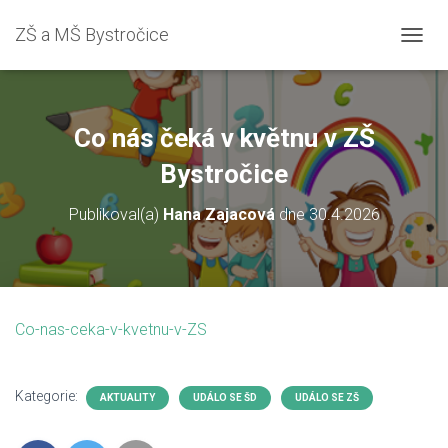
ZŠ a MŠ Bystročice
P
Ř
E
P
N
Co nás čeká v květnu v ZŠ
O
U
Bystročice
T
N
Publikoval(a)
Hana Zajacová
dne
30.4.2026
A
V
I
G
A
C
Co-nas-ceka-v-kvetnu-v-ZS
I
Kategorie:
AKTUALITY
UDÁLO SE ŠD
UDÁLO SE ZŠ