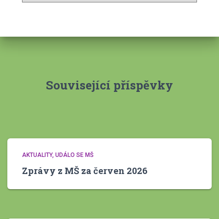
c
h
i
v
y
Související příspěvky
AKTUALITY
UDÁLO SE MŠ
Zprávy z MŠ za červen 2026