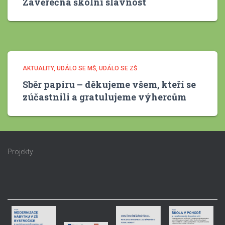
Závěrečná školní slavnost
AKTUALITY
UDÁLO SE MŠ
UDÁLO SE ZŠ
Sběr papíru – děkujeme všem, kteří se
zúčastnili a gratulujeme výhercům
Projekty