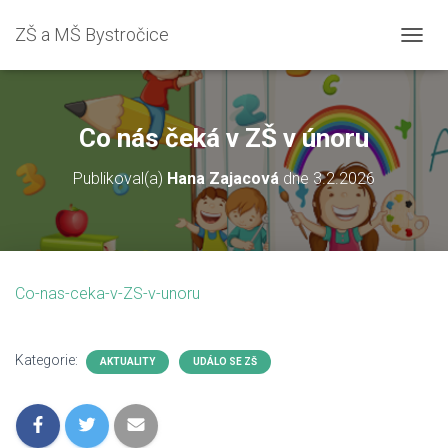
ZŠ a MŠ Bystročice
P
Ř
E
P
N
Co nás čeká v ZŠ v únoru
O
U
Publikoval(a)
Hana Zajacová
dne
3.2.2026
T
N
A
V
I
G
Co-nas-ceka-v-ZS-v-unoru
A
C
I
Kategorie:
AKTUALITY
UDÁLO SE ZŠ