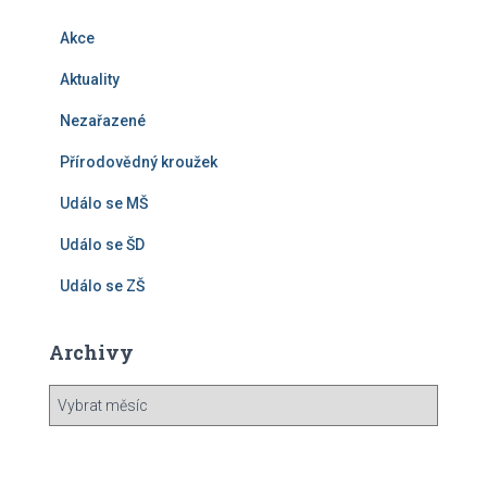
Akce
Aktuality
Nezařazené
Přírodovědný kroužek
Událo se MŠ
Událo se ŠD
Událo se ZŠ
Archivy
A
r
c
h