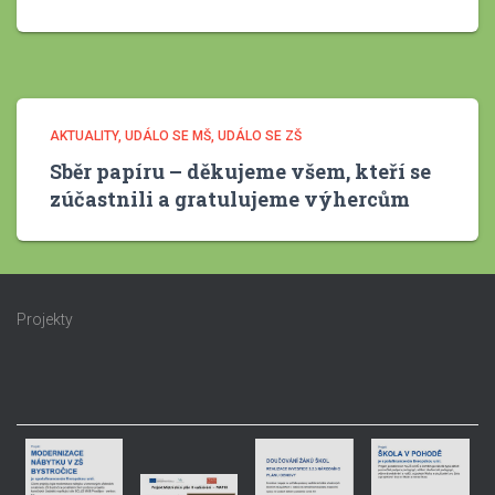
AKTUALITY
UDÁLO SE MŠ
UDÁLO SE ZŠ
Sběr papíru – děkujeme všem, kteří se
zúčastnili a gratulujeme výhercům
Projekty