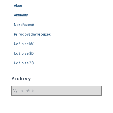
Akce
Aktuality
Nezařazené
Přírodovědný kroužek
Událo se MŠ
Událo se ŠD
Událo se ZŠ
Archivy
A
r
c
h
i