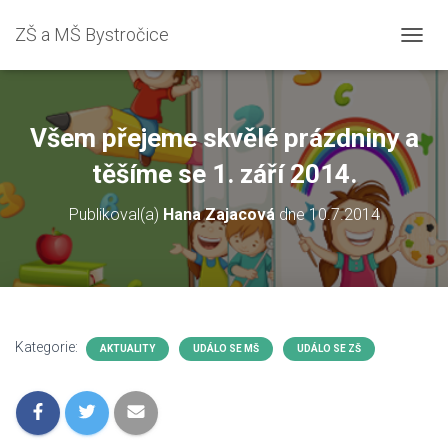
ZŠ a MŠ Bystročice
P
Ř
E
P
N
Všem přejeme skvělé prázdniny a
O
U
těšíme se 1. září 2014.
T
N
Publikoval(a)
Hana Zajacová
dne
10.7.2014
A
V
I
G
A
C
I
Kategorie:
AKTUALITY
UDÁLO SE MŠ
UDÁLO SE ZŠ