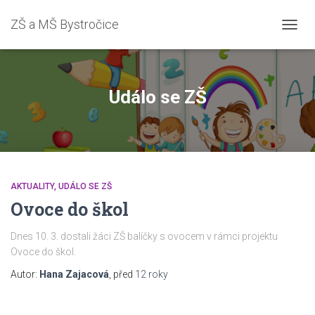
ZŠ a MŠ Bystročice
PŘEP
NAVIG
Událo se ZŠ
AKTUALITY
UDÁLO SE ZŠ
Ovoce do škol
Dnes 10. 3. dostali žáci ZŠ balíčky s ovocem v rámci projektu
Ovoce do škol.
Autor:
Hana Zajacová
, před
12 roky