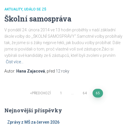
AKTUALITY
UDÁLO SE ZŠ
Školní samospráva
V pondělí 24. února 2014 ve 13 hodin proběhly v naší základní
škole volby do ,,ŠKOLNÍ SAMOSPRÁVY“.Samotné volby probíhaly
tak, že jsme si s žáky nejprve řekli, jak budou volby probíhat. Dále
jsme si povídali o tom, proč vlastně volí své zástupce.Žáci si
vybírali své kandidáty ze 6 zástupců, kteří byli zvoleni v prvním
Číst více…
Autor:
Hana Zajacová
, před
12 roky
Navigace
PŘEDCHOZÍ
1
…
64
65
pro
Nejnovější příspěvky
příspěvky
Zprávy z MŠ za červen 2026